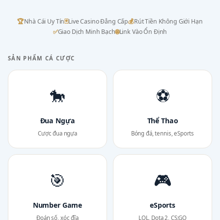
🏆
Nhà Cái Uy Tín
🃏
Live Casino Đẳng Cấp
💰
Rút Tiền Không Giới Hạn
✅
Giao Dịch Minh Bạch
🌐
Link Vào Ổn Định
SẢN PHẨM CÁ CƯỢC
🐎
⚽
Đua Ngựa
Thể Thao
Cược đua ngựa
Bóng đá, tennis, eSports
🎯
🎮
Number Game
eSports
Đoán số, xóc đĩa
LOL, Dota 2, CS:GO