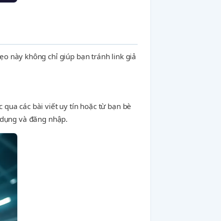
o này không chỉ giúp bạn tránh link giả
 qua các bài viết uy tín hoặc từ bạn bè
g dụng và đăng nhập.