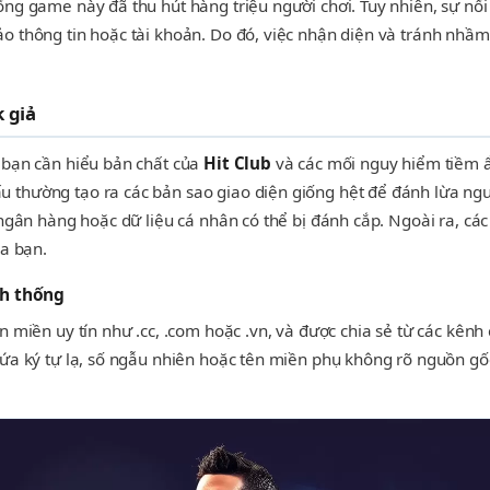
ổng game này đã thu hút hàng triệu người chơi. Tuy nhiên, sự nổi
o thông tin hoặc tài khoản. Do đó, việc nhận diện và tránh nhầm 
k giả
, bạn cần hiểu bản chất của
Hit Club
và các mối nguy hiểm tiềm 
 thường tạo ra các bản sao giao diện giống hệt để đánh lừa ngườ
n ngân hàng hoặc dữ liệu cá nhân có thể bị đánh cắp. Ngoài ra, c
ủa bạn.
nh thống
n miền uy tín như .cc, .com hoặc .vn, và được chia sẻ từ các kê
hứa ký tự lạ, số ngẫu nhiên hoặc tên miền phụ không rõ nguồn gốc