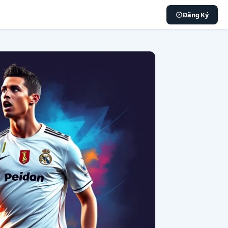
Đăng Ký