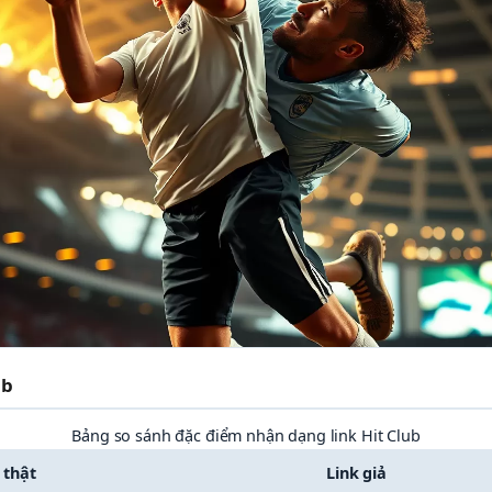
ub
Bảng so sánh đặc điểm nhận dạng link Hit Club
 thật
Link giả