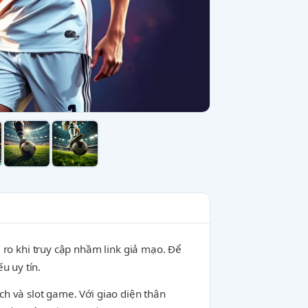
 ro khi truy cập nhầm link giả mạo. Để
u uy tín.
ách và slot game. Với giao diện thân