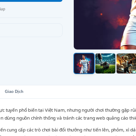
Nạp
Giao Dịch
ực tuyến phổ biến tại Việt Nam, nhưng người chơi thường gặp rủi
iên dùng nguồn chính thống và tránh các trang web quảng cáo thiế
uyến cung cấp các trò chơi bài đổi thưởng như tiến lên, phỏm, xì d