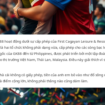
GK88 hoạt động dưới sự cấp phép của First Cagayan Leisure & Reso
à hai tổ chức không phải dạng vừa, cấp phép cho các sòng bạc l
ốc của GK88 đến từ Philippines, được phát triển bởi một tập đ
vào thị trường Việt Nam, Thái Lan, Malaysia. Điều này giải thích v
nhà cái không có giấy phép, tiền của anh em bỏ vào như đổ sông
 là điểm cộng lớn, không phải thằng nào cũng dám làm.