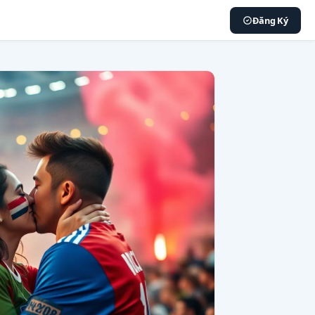
Đăng Ký