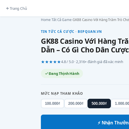
Trang Chủ
Home
›
Tất Cả Game
›
GK88 Casino Với Hàng Trăm Trò Chơ
TIN TỨC CÁ CƯỢC · BEPQUAN.VN
GK88 Casino Với Hàng Tr
Dẫn – Có Gì Cho Dân Cược
★★★★★
4.8 / 5.0 · 2,316+ đánh giá đã xác minh
Đang Thịnh Hành
MỨC NẠP THAM KHẢO
100.000₫
200.000₫
500.000₫
1.000.0
⚡ Nhận Thưởn