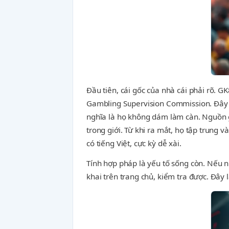
Đầu tiên, cái gốc của nhà cái phải rõ. 
Gambling Supervision Commission. Đây l
nghĩa là họ không dám làm càn. Nguồn g
trong giới. Từ khi ra mắt, họ tập trung 
có tiếng Việt, cực kỳ dễ xài.
Tính hợp pháp là yếu tố sống còn. Nếu 
khai trên trang chủ, kiểm tra được. Đây