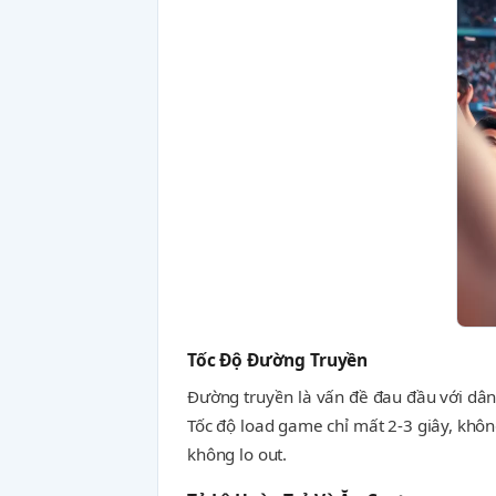
Tốc Độ Đường Truyền
Đường truyền là vấn đề đau đầu với dân 
Tốc độ load game chỉ mất 2-3 giây, khôn
không lo out.