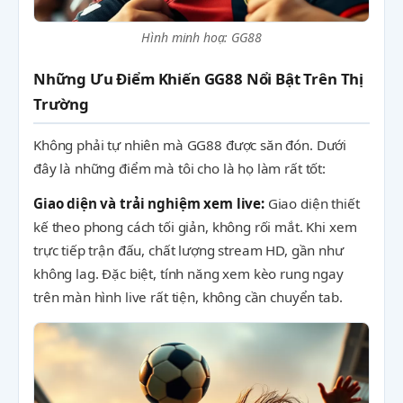
Hình minh hoạ: GG88
Những Ưu Điểm Khiến GG88 Nổi Bật Trên Thị
Trường
Không phải tự nhiên mà GG88 được săn đón. Dưới
đây là những điểm mà tôi cho là họ làm rất tốt:
Giao diện và trải nghiệm xem live:
Giao diện thiết
kế theo phong cách tối giản, không rối mắt. Khi xem
trực tiếp trận đấu, chất lượng stream HD, gần như
không lag. Đặc biệt, tính năng xem kèo rung ngay
trên màn hình live rất tiện, không cần chuyển tab.