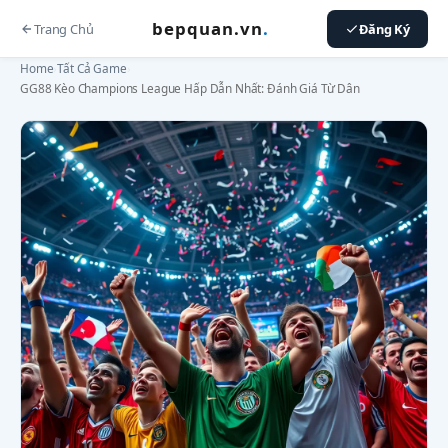
bepquan.vn
.
Trang Chủ
Đăng Ký
Home
›
Tất Cả Game
›
GG88 Kèo Champions League Hấp Dẫn Nhất: Đánh Giá Từ Dân