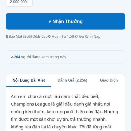
2.000.000₫
⚡ Nhận Thưởng
🔒 Bảo Mật SSL
🎰 Odds Cao
🔄 Hoàn Trả 1.5%
💳 Đa Kênh Nạp
🔥
264
người đang xem trang này
Nội Dung Bài Viết
Đánh Giá (2,256)
Giao Dịch
Anh em chơi cá cược lâu năm chắc đều biết,
Champions League là giải đấu danh giá nhất, nơi
những kèo thơm, kèo rung xuất hiện dày đặc. Nhưng
tìm được một sân chơi uy tín, trả thưởng nhanh,
không lừa đảo lại là chuyện khác. Tôi đã từng mất