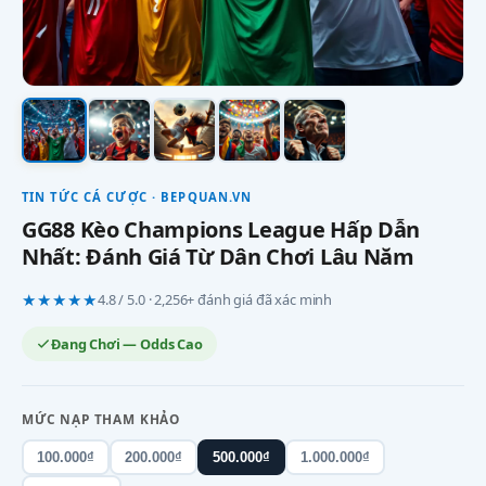
TIN TỨC CÁ CƯỢC · BEPQUAN.VN
GG88 Kèo Champions League Hấp Dẫn
Nhất: Đánh Giá Từ Dân Chơi Lâu Năm
★★★★★
4.8 / 5.0 · 2,256+ đánh giá đã xác minh
Đang Chơi — Odds Cao
MỨC NẠP THAM KHẢO
100.000₫
200.000₫
500.000₫
1.000.000₫