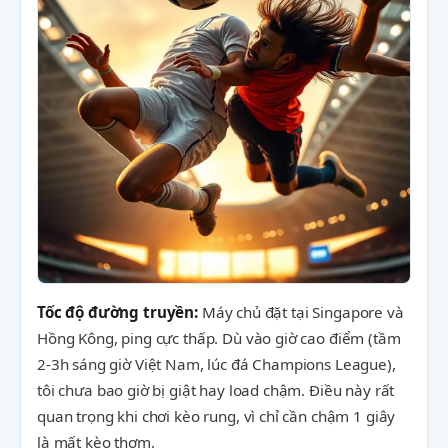
Tốc độ đường truyền:
Máy chủ đặt tại Singapore và
Hồng Kông, ping cực thấp. Dù vào giờ cao điểm (tầm
2-3h sáng giờ Việt Nam, lúc đá Champions League),
tôi chưa bao giờ bị giật hay load chậm. Điều này rất
quan trọng khi chơi kèo rung, vì chỉ cần chậm 1 giây
là mất kèo thơm.