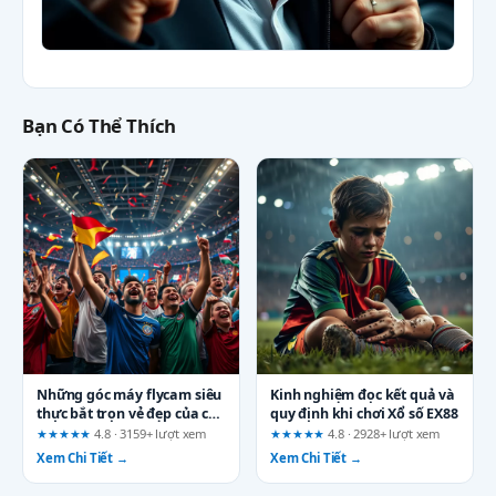
Bạn Có Thể Thích
Những góc máy flycam siêu
Kinh nghiệm đọc kết quả và
thực bắt trọn vẻ đẹp của các
quy định khi chơi Xổ số EX88
siêu thánh đường bóng đá
★★★★★
4.8 · 3159+ lượt xem
★★★★★
4.8 · 2928+ lượt xem
Xem Chi Tiết →
Xem Chi Tiết →