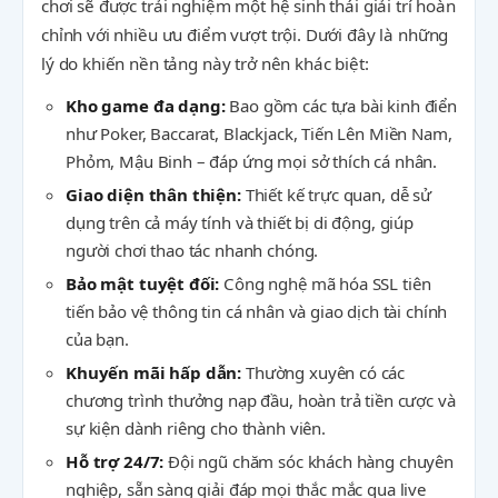
chơi sẽ được trải nghiệm một hệ sinh thái giải trí hoàn
chỉnh với nhiều ưu điểm vượt trội. Dưới đây là những
lý do khiến nền tảng này trở nên khác biệt:
Kho game đa dạng:
Bao gồm các tựa bài kinh điển
như Poker, Baccarat, Blackjack, Tiến Lên Miền Nam,
Phỏm, Mậu Binh – đáp ứng mọi sở thích cá nhân.
Giao diện thân thiện:
Thiết kế trực quan, dễ sử
dụng trên cả máy tính và thiết bị di động, giúp
người chơi thao tác nhanh chóng.
Bảo mật tuyệt đối:
Công nghệ mã hóa SSL tiên
tiến bảo vệ thông tin cá nhân và giao dịch tài chính
của bạn.
Khuyến mãi hấp dẫn:
Thường xuyên có các
chương trình thưởng nạp đầu, hoàn trả tiền cược và
sự kiện dành riêng cho thành viên.
Hỗ trợ 24/7:
Đội ngũ chăm sóc khách hàng chuyên
nghiệp, sẵn sàng giải đáp mọi thắc mắc qua live