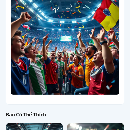
Bạn Có Thể Thích