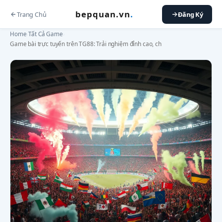
bepquan.vn
.
Trang Chủ
Đăng Ký
Home
›
Tất Cả Game
›
Game bài trực tuyến trên TG88: Trải nghiệm đỉnh cao, ch