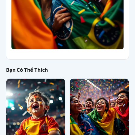
Bạn Có Thể Thích