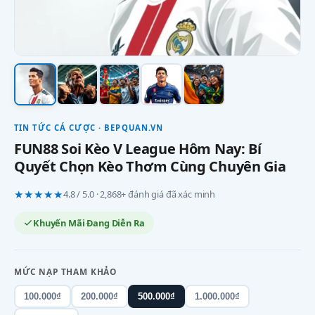
TIN TỨC CÁ CƯỢC · BEPQUAN.VN
FUN88 Soi Kèo V League Hôm Nay: Bí
Quyết Chọn Kèo Thơm Cùng Chuyên Gia
★★★★★
4.8 / 5.0 · 2,868+ đánh giá đã xác minh
Khuyến Mãi Đang Diễn Ra
MỨC NẠP THAM KHẢO
100.000₫
200.000₫
500.000₫
1.000.000₫