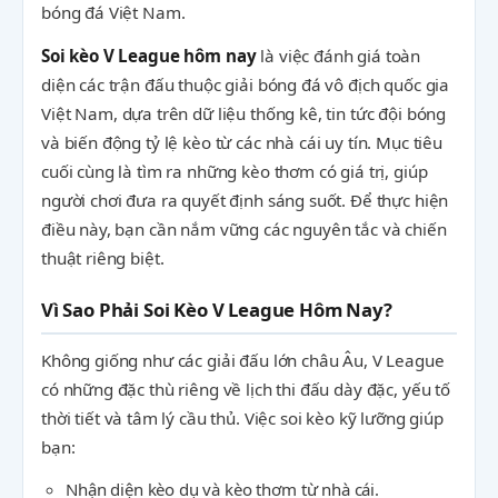
bóng đá Việt Nam.
Soi kèo V League hôm nay
là việc đánh giá toàn
diện các trận đấu thuộc giải bóng đá vô địch quốc gia
Việt Nam, dựa trên dữ liệu thống kê, tin tức đội bóng
và biến động tỷ lệ kèo từ các nhà cái uy tín. Mục tiêu
cuối cùng là tìm ra những kèo thơm có giá trị, giúp
người chơi đưa ra quyết định sáng suốt. Để thực hiện
điều này, bạn cần nắm vững các nguyên tắc và chiến
thuật riêng biệt.
Vì Sao Phải Soi Kèo V League Hôm Nay?
Không giống như các giải đấu lớn châu Âu, V League
có những đặc thù riêng về lịch thi đấu dày đặc, yếu tố
thời tiết và tâm lý cầu thủ. Việc soi kèo kỹ lưỡng giúp
bạn:
Nhận diện kèo dụ và kèo thơm từ nhà cái.