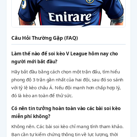
Câu Hỏi Thường Gặp (FAQ)
Làm thế nào để soi kèo V League hôm nay cho
người mới bắt đầu?
Hãy bắt đầu bằng cách chọn một trận đấu, tìm hiểu
phong độ 3 trận gần nhất của hai đội, sau đó so sánh
với tỷ lệ kèo châu Á. Nếu đội mạnh hơn chấp hợp lý,
đó là kèo an toàn để thử sức.
Có nên tin tưởng hoàn toàn vào các bài soi kèo
miễn phí không?
Không nên. Các bài soi kèo chỉ mang tính tham khảo.
Bạn cần tự kiểm chứng thông tin về lực lượng, thời