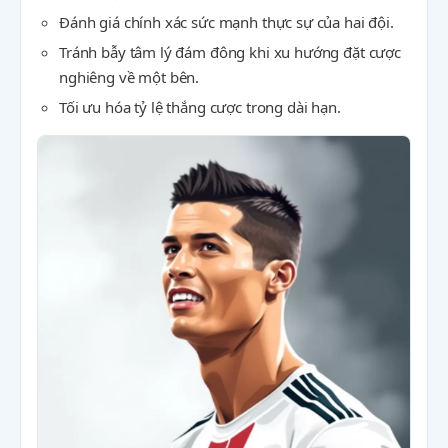
Đánh giá chính xác sức mạnh thực sự của hai đội.
Tránh bẫy tâm lý đám đông khi xu hướng đặt cược
nghiêng về một bên.
Tối ưu hóa tỷ lệ thắng cược trong dài hạn.