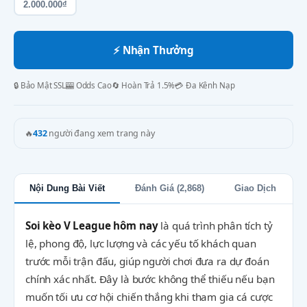
2.000.000₫
⚡ Nhận Thưởng
🔒 Bảo Mật SSL
🎰 Odds Cao
🔄 Hoàn Trả 1.5%
💳 Đa Kênh Nạp
🔥
432
người đang xem trang này
Nội Dung Bài Viết
Đánh Giá (2,868)
Giao Dịch
Soi kèo V League hôm nay
là quá trình phân tích tỷ
lệ, phong độ, lực lượng và các yếu tố khách quan
trước mỗi trận đấu, giúp người chơi đưa ra dự đoán
chính xác nhất. Đây là bước không thể thiếu nếu bạn
muốn tối ưu cơ hội chiến thắng khi tham gia cá cược