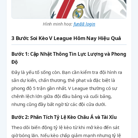
Hình minh hoạ:
fun88 login
3 Bước Soi Kèo V League Hôm Nay Hiệu Quả
Bước 1: Cập Nhật Thông Tin Lực Lượng và Phong
Độ
Đây là yếu tố sống còn. Bạn cần kiểm tra đội hình ra
sân dự kiến, chấn thương, thẻ phạt và đặc biệt là
phong độ 5 trận gần nhất. V League thường có sự
chênh lệch lớn giữa đội đầu bảng và cuối bảng,
nhưng cũng đầy bất ngờ từ các đội cửa dưới.
Bước 2: Phân Tích Tỷ Lệ Kèo Châu Á và Tài Xỉu
Theo dõi biến động tỷ lệ kèo từ khi mở kèo đến sát
giờ bóng lăn. Nếu kèo chấp giảm mạnh nhưng tỷ lệ