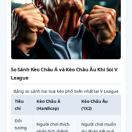
So Sánh Kèo Châu Á và Kèo Châu Âu Khi Soi V
League
Bảng so sánh hai loại kèo phổ biến nhất tại V League
Tiêu
Kèo Châu Á
Kèo Châu Âu
chí
(Handicap)
(1X2)
Đối
Người chơi thích
Người chơi muốn
tượng
phân tích chênh
dự đoán kết quả