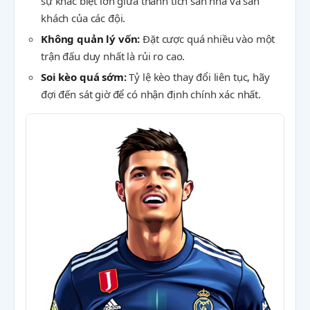
sự khác biệt lớn giữa thành tích sân nhà và sân
khách của các đội.
Không quản lý vốn:
Đặt cược quá nhiều vào một
trận đấu duy nhất là rủi ro cao.
Soi kèo quá sớm:
Tỷ lệ kèo thay đổi liên tục, hãy
đợi đến sát giờ để có nhận định chính xác nhất.