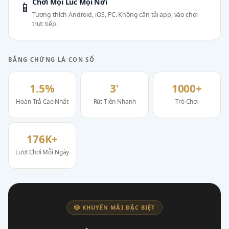
Chơi Mọi Lúc Mọi Nơi
📱
Tương thích Android, iOS, PC. Không cần tải app, vào chơi
trực tiếp.
BẰNG CHỨNG LÀ CON SỐ
1.5%
3'
1000+
Hoàn Trả Cao Nhất
Rút Tiền Nhanh
Trò Chơi
176K+
Lượt Chơi Mỗi Ngày
🎲 KHUYẾN MÃI ĐẶC BIỆT