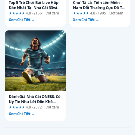
Top 5 Trò Chơi Bài Live Hấp
Chơi Tá Lả, Tiến Lên Miền
Dẫn Nhất Tại Nhà Cái 33win:
Nam Đổi Thưởng Cực Đã Tại
Góc Nhìn Kiểm Chứng
NK88: Đánh Giá Theo Tiêu
★★★★★
4.8 · 2156+ lượt xem
★★★★★
4.8 · 1905+ lượt xem
Chí Thực Dụng
Xem Chi Tiết →
Xem Chi Tiết →
Đánh Giá Nhà Cái ONE88: Có
Uy Tín Như Lời Đồn Khó
Cưỡng?
★★★★★
4.8 · 2672+ lượt xem
Xem Chi Tiết →