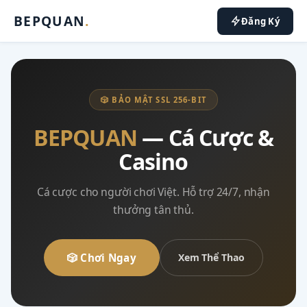
BEPQUAN
.
Đăng Ký
🎲 BẢO MẬT SSL 256-BIT
BEPQUAN
— Cá Cược &
Casino
Cá cược cho người chơi Việt. Hỗ trợ 24/7, nhận
thưởng tân thủ.
🎲 Chơi Ngay
Xem Thể Thao