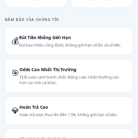
ĐẢM BẢO CỦA CHÚNG TÔI
Rút Tiền Không Giới Hạn
💰
Rút bao nhiêu cũng được, không giới hạn số lần và số tiền.
Odds Cao Nhất Thị Trường
🎯
Tỷ lệ cược cạnh tranh nhất, thắng cược nhận thưởng cao
hơn các nhà cái khác.
Hoàn Trả Cao
💎
Hoàn trả cược thua lên đến 1.5%, không giới hạn số tiền.