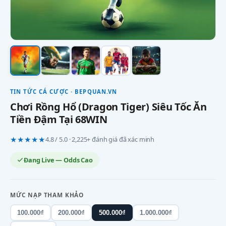
TIN TỨC CÁ CƯỢC · BEPQUAN.VN
Chơi Rồng Hổ (Dragon Tiger) Siêu Tốc Ăn
Tiền Đậm Tại 68WIN
★★★★★
4.8 / 5.0 · 2,225+ đánh giá đã xác minh
Đang Live — Odds Cao
MỨC NẠP THAM KHẢO
100.000₫
200.000₫
500.000₫
1.000.000₫