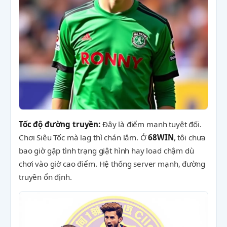
Tốc độ đường truyền:
Đây là điểm mạnh tuyệt đối.
Chơi Siêu Tốc mà lag thì chán lắm. Ở
68WIN
, tôi chưa
bao giờ gặp tình trạng giật hình hay load chậm dù
chơi vào giờ cao điểm. Hệ thống server mạnh, đường
truyền ổn định.