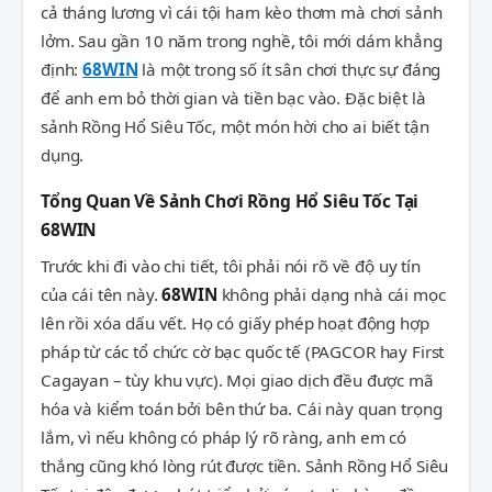
cả tháng lương vì cái tội ham kèo thơm mà chơi sảnh
lởm. Sau gần 10 năm trong nghề, tôi mới dám khẳng
định:
68WIN
là một trong số ít sân chơi thực sự đáng
để anh em bỏ thời gian và tiền bạc vào. Đặc biệt là
sảnh Rồng Hổ Siêu Tốc, một món hời cho ai biết tận
dụng.
Tổng Quan Về Sảnh Chơi Rồng Hổ Siêu Tốc Tại
68WIN
Trước khi đi vào chi tiết, tôi phải nói rõ về độ uy tín
của cái tên này.
68WIN
không phải dạng nhà cái mọc
lên rồi xóa dấu vết. Họ có giấy phép hoạt động hợp
pháp từ các tổ chức cờ bạc quốc tế (PAGCOR hay First
Cagayan – tùy khu vực). Mọi giao dịch đều được mã
hóa và kiểm toán bởi bên thứ ba. Cái này quan trọng
lắm, vì nếu không có pháp lý rõ ràng, anh em có
thắng cũng khó lòng rút được tiền. Sảnh Rồng Hổ Siêu