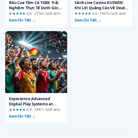
Bầu Cua Tôm Cá TG88: Trải
Sảnh Live Casino KUIWIN:
Nghiệm Thực Tế Dưới Góc
Khi Lời Quảng Cáo Về Dealer
Nhìn Người Dùng
"Gợi Cảm" Cần Được Kiểm
★★★★★
4.8 · 2756+ lượt xem
★★★★★
4.8 · 1803+ lượt xem
Chứng Bằng Danh Sách Tiêu
Xem Chi Tiết →
Xem Chi Tiết →
Chí
Experience Advanced
Digital Play Systems at
cm88seo.com: What to
★★★★★
4.8 · 1841+ lượt xem
Expect and What to Verify
Xem Chi Tiết →