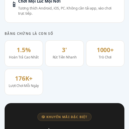
Chơi Mọi Lúc Mọi Nơi
📱
Tương thích Android, iOS, PC. Không cần tải app, vào chơi
trực tiếp.
BẰNG CHỨNG LÀ CON SỐ
1.5%
3'
1000+
Hoàn Trả Cao Nhất
Rút Tiền Nhanh
Trò Chơi
176K+
Lượt Chơi Mỗi Ngày
🎲 KHUYẾN MÃI ĐẶC BIỆT