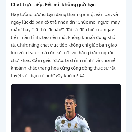
Chat trực tiếp: Kết nối không giới hạn
Hãy tưởng tượng bạn đang tham gia một ván bài, và
ngay lúc đó bạn có thể nhắn tin "Chúc mọi người may
mắn" hay "Lật bài đi nào!". Tất cả đều hiện ra ngay
trên màn hình, tạo nên một không khí sôi động khó
tả. Chức năng chat trực tiếp không chỉ giúp bạn giao
lưu với dealer mà còn kết nối với hàng trăm người
chơi khác. Cảm giác "được là chính mình" và chia sẻ
khoảnh khắc thăng hoa cùng cộng đồng thực sự rất
tuyệt vời, bạn có nghĩ vậy không? 😉