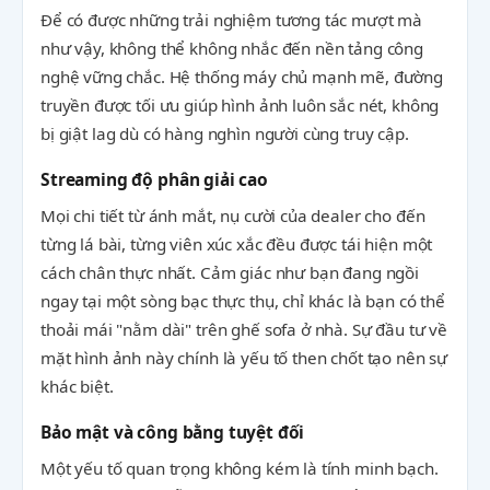
Để có được những trải nghiệm tương tác mượt mà
như vậy, không thể không nhắc đến nền tảng công
nghệ vững chắc. Hệ thống máy chủ mạnh mẽ, đường
truyền được tối ưu giúp hình ảnh luôn sắc nét, không
bị giật lag dù có hàng nghìn người cùng truy cập.
Streaming độ phân giải cao
Mọi chi tiết từ ánh mắt, nụ cười của dealer cho đến
từng lá bài, từng viên xúc xắc đều được tái hiện một
cách chân thực nhất. Cảm giác như bạn đang ngồi
ngay tại một sòng bạc thực thụ, chỉ khác là bạn có thể
thoải mái "nằm dài" trên ghế sofa ở nhà. Sự đầu tư về
mặt hình ảnh này chính là yếu tố then chốt tạo nên sự
khác biệt.
Bảo mật và công bằng tuyệt đối
Một yếu tố quan trọng không kém là tính minh bạch.