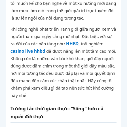
tôi muốn kể cho bạn nghe về một xu hướng mới đang
làm mưa làm gió trong thế giới giải trí trực tuyến: đó
là sự lên ngôi của nội dung tương tác.
Khi công nghệ phát triển, ranh giới giữa người xem và
người tham gia ngày càng mờ nhạt. Đặc biệt, với sự
ra đời của các nền tảng như
HHBD
, trải nghiệm
casino live hhbd
đã được nâng lên một tầm cao mới.
Không còn là những ván bài khô khan, giờ đây người
dùng được đắm chìm trong một thế giới đầy màu sắc,
nơi mọi tương tác đều được đáp lại và mọi quyết định
đều mang đến cảm xúc chân thật nhất. Hãy cùng tôi
khám phá xem điều gì đã tạo nên sức hút khó cưỡng
này nhé!
Tương tác thời gian thực: "Sống" hơn cả
ngoài đời thực