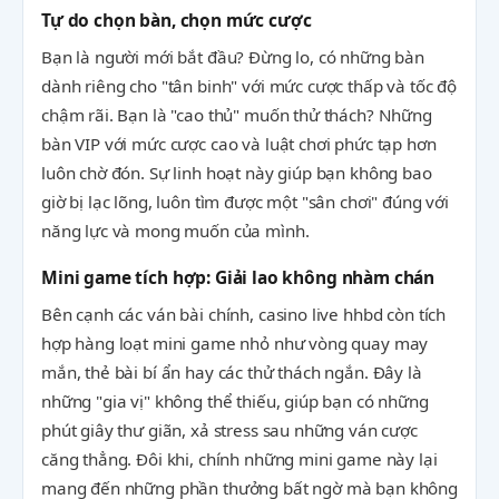
Tự do chọn bàn, chọn mức cược
Bạn là người mới bắt đầu? Đừng lo, có những bàn
dành riêng cho "tân binh" với mức cược thấp và tốc độ
chậm rãi. Bạn là "cao thủ" muốn thử thách? Những
bàn VIP với mức cược cao và luật chơi phức tạp hơn
luôn chờ đón. Sự linh hoạt này giúp bạn không bao
giờ bị lạc lõng, luôn tìm được một "sân chơi" đúng với
năng lực và mong muốn của mình.
Mini game tích hợp: Giải lao không nhàm chán
Bên cạnh các ván bài chính, casino live hhbd còn tích
hợp hàng loạt mini game nhỏ như vòng quay may
mắn, thẻ bài bí ẩn hay các thử thách ngắn. Đây là
những "gia vị" không thể thiếu, giúp bạn có những
phút giây thư giãn, xả stress sau những ván cược
căng thẳng. Đôi khi, chính những mini game này lại
mang đến những phần thưởng bất ngờ mà bạn không