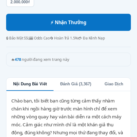
2.000.000₫
⚡ Nhận Thưởng
🔒 Bảo Mật SSL
🎰 Odds Cao
🔄 Hoàn Trả 1.5%
💳 Đa Kênh Nạp
🔥
478
người đang xem trang này
Nội Dung Bài Viết
Đánh Giá (3,367)
Giao Dịch
Chào bạn, tôi biết bạn cũng từng cảm thấy nhàm
chán khi ngồi hàng giờ trước màn hình chỉ để xem
những vòng quay hay ván bài diễn ra một cách máy
móc. Cảm giác như mình chỉ là một khán giả thụ
động, đúng không? Nhưng mọi thứ đang thay đổi, và