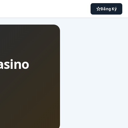
Đăng Ký
asino