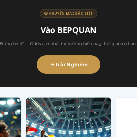
🎲 KHUYẾN MÃI ĐẶC BIỆT
Vào BEPQUAN
Đừng bỏ lỡ — Odds cao nhất thị trường hiện nay, thời gian có hạn.
Trải Nghiệm