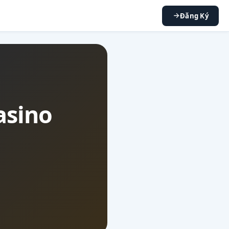
Đăng Ký
asino