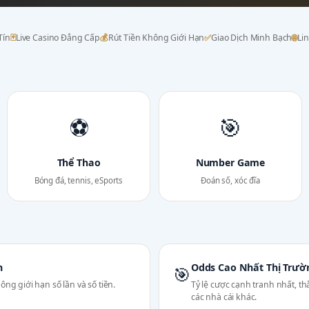
Tín
🃏
Live Casino Đẳng Cấp
💰
Rút Tiền Không Giới Hạn
✅
Giao Dịch Minh Bạch
🌐
Li
⚽
🎯
Thể Thao
Number Game
Bóng đá, tennis, eSports
Đoán số, xóc đĩa
n
Odds Cao Nhất Thị Trườ
🎯
ng giới hạn số lần và số tiền.
Tỷ lệ cược cạnh tranh nhất, 
các nhà cái khác.