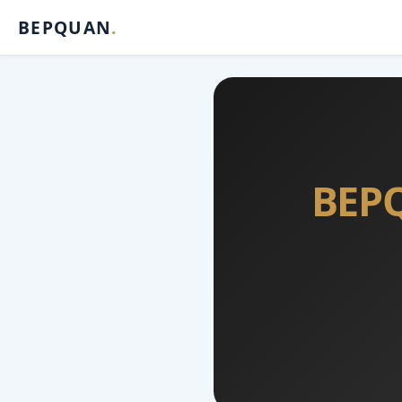
BEPQUAN
.
BEP