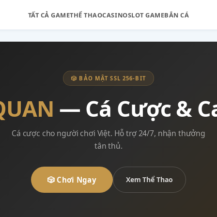
TẤT CẢ GAME
THỂ THAO
CASINO
SLOT GAME
BẮN CÁ
🎲 BẢO MẬT SSL 256-BIT
QUAN
— Cá Cược & C
Cá cược cho người chơi Việt. Hỗ trợ 24/7, nhận thưởng
tân thủ.
🎲 Chơi Ngay
Xem Thể Thao