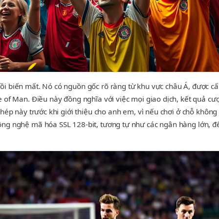
ồi biến mất. Nó có nguồn gốc rõ ràng từ khu vực châu Á, được cấ
e of Man. Điều này đồng nghĩa với việc mọi giao dịch, kết quả c
phép này trước khi giới thiệu cho anh em, vì nếu chơi ở chỗ không 
ông nghệ mã hóa SSL 128-bit, tương tự như các ngân hàng lớn, để