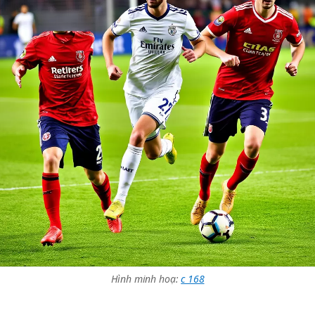
Hình minh hoạ:
c 168