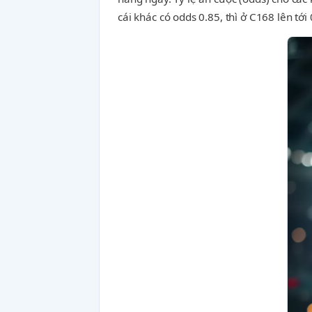
cái khác có odds 0.85, thì ở C168 lên tới 