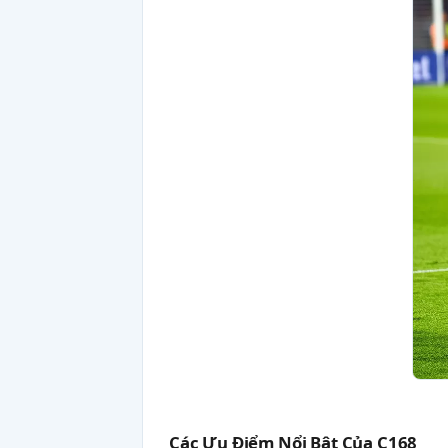
Các Ưu Điểm Nổi Bật Của C168