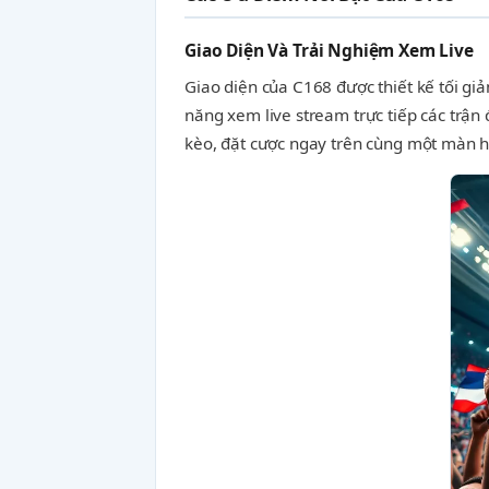
Giao Diện Và Trải Nghiệm Xem Live
Giao diện của C168 được thiết kế tối giả
năng xem live stream trực tiếp các trận
kèo, đặt cược ngay trên cùng một màn 