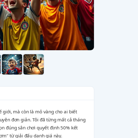
 giới, mà còn là mỏ vàng cho ai biết
huyện đơn giản. Tôi đã từng mất cả tháng
 chọn đúng sân chơi quyết định 50% kết
ơm" từ giải đấu danh giá này.