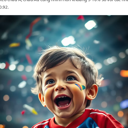
0.92.