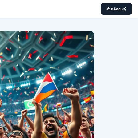
Đăng Ký