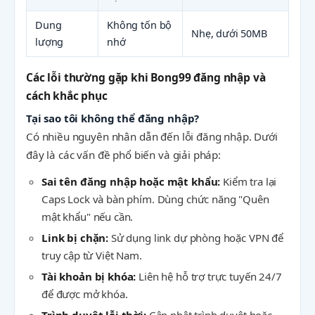
Dung
Không tốn bộ
Nhẹ, dưới 50MB
lượng
nhớ
Các lỗi thường gặp khi Bong99 đăng nhập và
cách khắc phục
Tại sao tôi không thể đăng nhập?
Có nhiều nguyên nhân dẫn đến lỗi đăng nhập. Dưới
đây là các vấn đề phổ biến và giải pháp:
Sai tên đăng nhập hoặc mật khẩu:
Kiểm tra lại
Caps Lock và bàn phím. Dùng chức năng "Quên
mật khẩu" nếu cần.
Link bị chặn:
Sử dụng link dự phòng hoặc VPN để
truy cập từ Việt Nam.
Tài khoản bị khóa:
Liên hệ hỗ trợ trực tuyến 24/7
để được mở khóa.