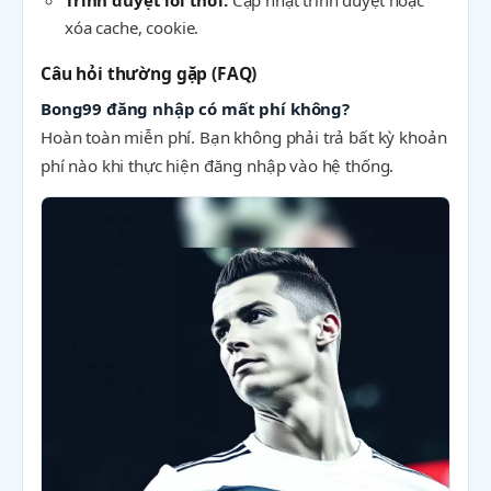
Trình duyệt lỗi thời:
Cập nhật trình duyệt hoặc
xóa cache, cookie.
Câu hỏi thường gặp (FAQ)
Bong99 đăng nhập có mất phí không?
Hoàn toàn miễn phí. Bạn không phải trả bất kỳ khoản
phí nào khi thực hiện đăng nhập vào hệ thống.