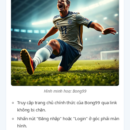
Hình minh hoạ: Bong99
Truy cập trang chủ chính thức của Bong99 qua link
không bị chặn.
Nhấn nút "Đăng nhập" hoặc "Login" ở góc phải màn
hình.