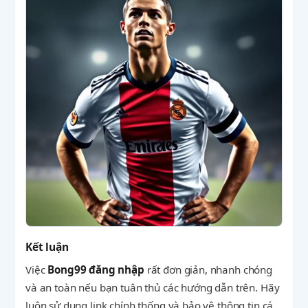
Kết luận
Việc
Bong99 đăng nhập
rất đơn giản, nhanh chóng
và an toàn nếu bạn tuân thủ các hướng dẫn trên. Hãy
luôn sử dụng link chính thống và bảo vệ thông tin cá