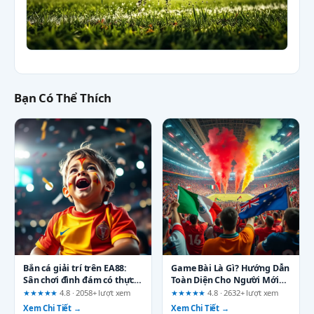
Bạn Có Thể Thích
Bắn cá giải trí trên EA88:
Game Bài Là Gì? Hướng Dẫn
Sân chơi đình đám có thực
Toàn Diện Cho Người Mới
sự uy tín?
Bắt Đầu
★★★★★
4.8 · 2058+ lượt xem
★★★★★
4.8 · 2632+ lượt xem
Xem Chi Tiết →
Xem Chi Tiết →