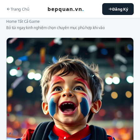
bepquan.vn
.
Trang Chủ
Đăng Ký
Home
›
Tất Cả Game
›
Bỏ túi ngay kinh nghiệm chọn chuyên mục phù hợp khi vào