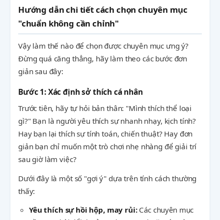
Hướng dẫn chi tiết cách chọn chuyên mục
"chuẩn không cần chỉnh"
Vậy làm thế nào để chọn được chuyên mục ưng ý?
Đừng quá căng thẳng, hãy làm theo các bước đơn
giản sau đây:
Bước 1: Xác định sở thích cá nhân
Trước tiên, hãy tự hỏi bản thân: "Mình thích thể loại
gì?" Bạn là người yêu thích sự nhanh nhạy, kịch tính?
Hay bạn lại thích sự tính toán, chiến thuật? Hay đơn
giản bạn chỉ muốn một trò chơi nhẹ nhàng để giải trí
sau giờ làm việc?
Dưới đây là một số "gợi ý" dựa trên tính cách thường
thấy:
Yêu thích sự hồi hộp, may rủi:
Các chuyên mục