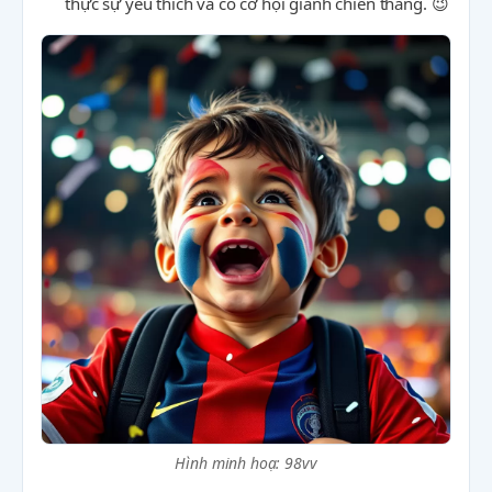
thực sự yêu thích và có cơ hội giành chiến thắng. 😉
Hình minh hoạ: 98vv