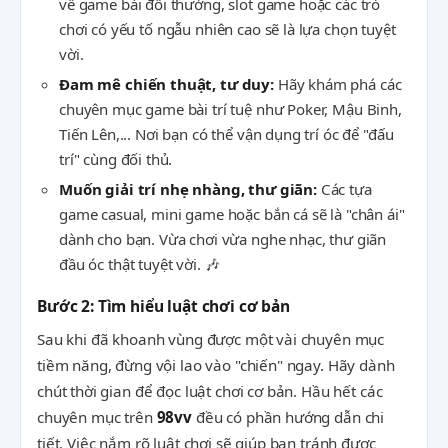
về game bài đổi thưởng, slot game hoặc các trò
chơi có yếu tố ngẫu nhiên cao sẽ là lựa chọn tuyệt
vời.
Đam mê chiến thuật, tư duy:
Hãy khám phá các
chuyên mục game bài trí tuệ như Poker, Mậu Binh,
Tiến Lên,... Nơi bạn có thể vận dụng trí óc để "đấu
trí" cùng đối thủ.
Muốn giải trí nhẹ nhàng, thư giãn:
Các tựa
game casual, mini game hoặc bắn cá sẽ là "chân ái"
dành cho bạn. Vừa chơi vừa nghe nhạc, thư giãn
đầu óc thật tuyệt vời. 🎶
Bước 2: Tìm hiểu luật chơi cơ bản
Sau khi đã khoanh vùng được một vài chuyên mục
tiềm năng, đừng vội lao vào "chiến" ngay. Hãy dành
chút thời gian để đọc luật chơi cơ bản. Hầu hết các
chuyên mục trên
98vv
đều có phần hướng dẫn chi
tiết. Việc nắm rõ luật chơi sẽ giúp bạn tránh được