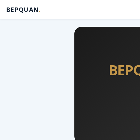
BEPQUAN
.
BEP