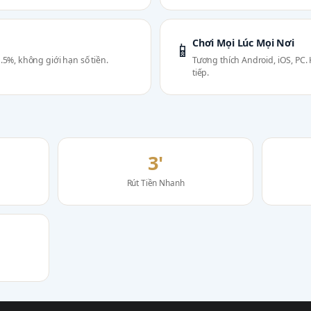
Chơi Mọi Lúc Mọi Nơi
📱
.5%, không giới hạn số tiền.
Tương thích Android, iOS, PC. 
tiếp.
3'
Rút Tiền Nhanh