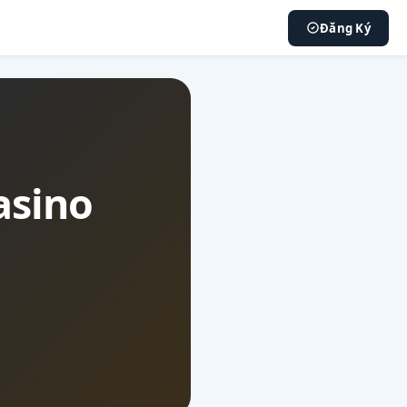
Đăng Ký
asino