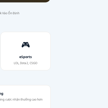
nk Vào Ổn Định
🎮
eSports
LOL, Dota 2, CS:GO
ng
thắng cược nhận thưởng cao hơn