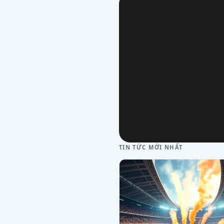
TIN TỨC MỚI NHẤT