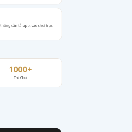
Không cần tải app, vào chơi trực
1000+
Trò Chơi