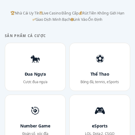
🏆
Nhà Cái Uy Tín
🃏
Live Casino Đẳng Cấp
💰
Rút Tiền Không Giới Hạn
✅
Giao Dịch Minh Bạch
🌐
Link Vào Ổn Định
SẢN PHẨM CÁ CƯỢC
🐎
⚽
Đua Ngựa
Thể Thao
Cược đua ngựa
Bóng đá, tennis, eSports
🎯
🎮
Number Game
eSports
Đoán số, xóc đĩa
LOL, Dota 2, CS:GO