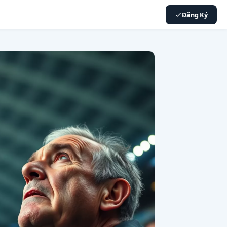
Đăng Ký