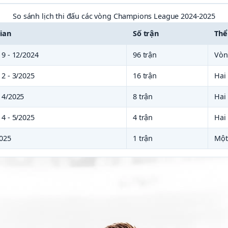
So sánh lịch thi đấu các vòng Champions League 2024-2025
gian
Số trận
Thể
9 - 12/2024
96 trận
Vòn
2 - 3/2025
16 trận
Hai
 4/2025
8 trận
Hai
4 - 5/2025
4 trận
Hai
2025
1 trận
Một