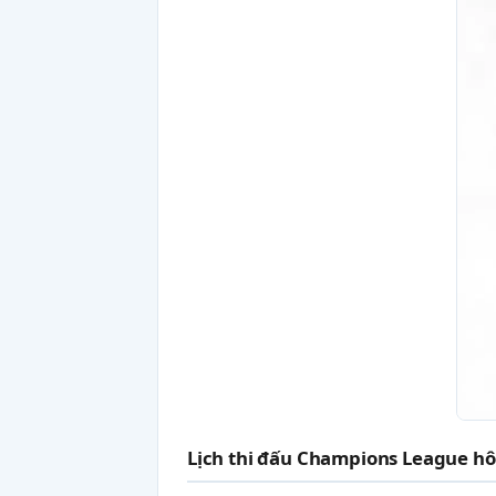
Lịch thi đấu Champions League h