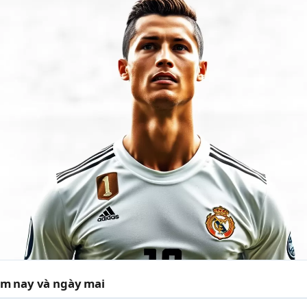
ôm nay và ngày mai