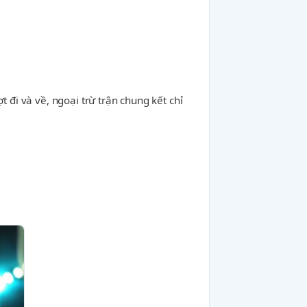
 đi và về, ngoại trừ trận chung kết chỉ