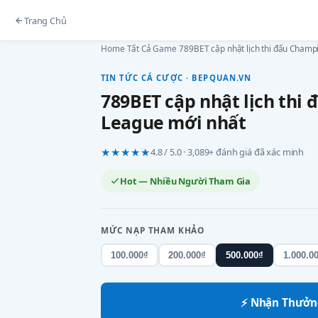
Trang Chủ
Home
›
Tất Cả Game
›
789BET cập nhật lịch thi đấu Champ
TIN TỨC CÁ CƯỢC · BEPQUAN.VN
789BET cập nhật lịch thi
League mới nhất
★★★★★
4.8 / 5.0 · 3,089+ đánh giá đã xác minh
Hot — Nhiều Người Tham Gia
MỨC NẠP THAM KHẢO
100.000₫
200.000₫
500.000₫
1.000.0
⚡ Nhận Thưởn