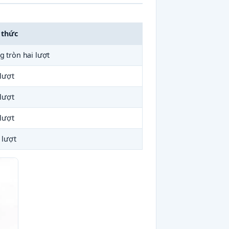
 thức
g tròn hai lượt
 lượt
 lượt
 lượt
 lượt