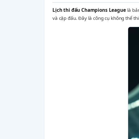
Lịch thi đấu Champions League
là bả
và cặp đấu. Đây là công cụ không thể th