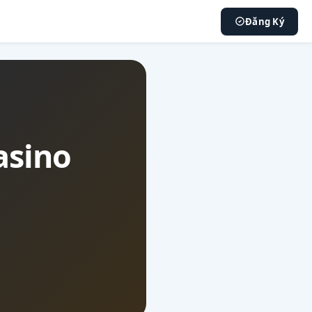
Đăng Ký
asino