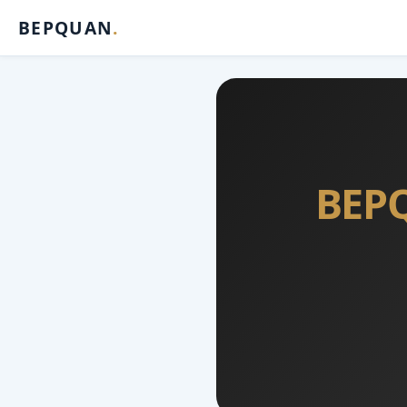
BEPQUAN
.
BEP