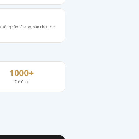
Không cần tải app, vào chơi trực
1000+
Trò Chơi