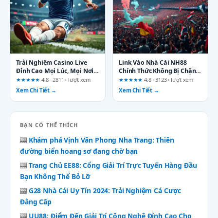
Trải Nghiệm Casino Live
Link Vào Nhà Cái NH88
Đỉnh Cao Mọi Lúc, Mọi Nơi –
Chính Thức Không Bị Chặn
Đánh Giá Chi Tiết Sân Chơi
(Cập Nhật Mới Nhất)
★★★★★
4.8 · 2811+ lượt xem
★★★★★
4.8 · 3123+ lượt xem
DN88
Xem Chi Tiết →
Xem Chi Tiết →
BẠN CÓ THỂ THÍCH
🎰
Khám phá Vịnh Vân Phong Nha Trang: Thiên
đường biển hoang sơ đang chờ bạn
🎰
Trang Chủ EE88: Cổng Giải Trí Trực Tuyến Hàng Đầu
Bạn Không Thể Bỏ Lỡ
🎰
G28 Nhà Cái Uy Tín 2024: Trải Nghiệm Cá Cược
Đẳng Cấp
🎰
UU88: Điểm Đến Giải Trí Công Nghệ Đỉnh Cao Cho