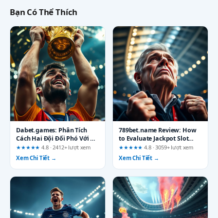
Bạn Có Thể Thích
Dabet.games: Phân Tích
789bet.name Review: How
Cách Hai Đội Đối Phó Với Áp
to Evaluate Jackpot Slot
Lực Trong Những Phút Mở
Bonuses and Their Terms
★★★★★
4.8 · 2412+ lượt xem
★★★★★
4.8 · 3059+ lượt xem
Màn
Xem Chi Tiết →
Xem Chi Tiết →