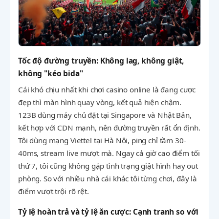
Tốc độ đường truyền: Không lag, không giật,
không "kéo bida"
Cái khó chịu nhất khi chơi casino online là đang cược
đẹp thì màn hình quay vòng, kết quả hiện chậm.
123B dùng máy chủ đặt tại Singapore và Nhật Bản,
kết hợp với CDN mạnh, nên đường truyền rất ổn định.
Tôi dùng mạng Viettel tại Hà Nội, ping chỉ tầm 30-
40ms, stream live mượt mà. Ngay cả giờ cao điểm tối
thứ 7, tôi cũng không gặp tình trạng giật hình hay out
phòng. So với nhiều nhà cái khác tôi từng chơi, đây là
điểm vượt trội rõ rệt.
Tỷ lệ hoàn trả và tỷ lệ ăn cược: Cạnh tranh so với