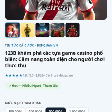
TIN TỨC CÁ CƯỢC · BEPQUAN.VN
123B khám phá các tựa game casino phổ
biến: Cẩm nang toàn diện cho người chơi
thực thụ
★★★★★
4.8 / 5.0 · 2,822+ đánh giá đã xác minh
Hot — Nhiều Người Tham Gia
MỨC NẠP THAM KHẢO
100.000₫
200.000₫
500.000₫
1.000.000₫