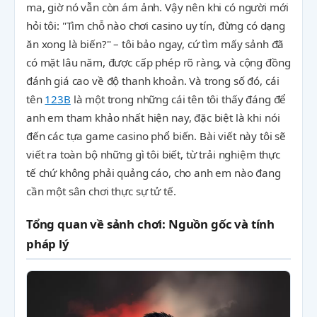
ma, giờ nó vẫn còn ám ảnh. Vậy nên khi có người mới
hỏi tôi: "Tìm chỗ nào chơi casino uy tín, đừng có dạng
ăn xong là biến?" – tôi bảo ngay, cứ tìm mấy sảnh đã
có mặt lâu năm, được cấp phép rõ ràng, và cộng đồng
đánh giá cao về độ thanh khoản. Và trong số đó, cái
tên
123B
là một trong những cái tên tôi thấy đáng để
anh em tham khảo nhất hiện nay, đặc biệt là khi nói
đến các tựa game casino phổ biến. Bài viết này tôi sẽ
viết ra toàn bộ những gì tôi biết, từ trải nghiệm thực
tế chứ không phải quảng cáo, cho anh em nào đang
cần một sân chơi thực sự tử tế.
Tổng quan về sảnh chơi: Nguồn gốc và tính
pháp lý