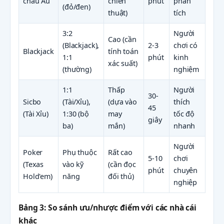
châu Âu
chiến
phút
phân
(đỏ/đen)
thuật)
tích
3:2
Người
Cao (cần
(Blackjack),
2-3
chơi có
Blackjack
tính toán
1:1
phút
kinh
xác suất)
(thường)
nghiệm
1:1
Thấp
Người
30-
Sicbo
(Tài/Xỉu),
(dựa vào
thích
45
(Tài Xỉu)
1:30 (bộ
may
tốc độ
giây
ba)
mắn)
nhanh
Người
Poker
Phụ thuộc
Rất cao
5-10
chơi
(Texas
vào kỹ
(cần đọc
phút
chuyên
Hold'em)
năng
đối thủ)
nghiệp
Bảng 3: So sánh ưu/nhược điểm với các nhà cái
khác